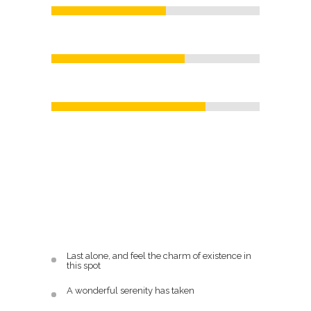
64
%
Custom Shortcodes
74
%
Retina Ready Graphics
High Quality Support
At vero eos et accusamus et iusto odio dignissimos
ducimus qui blanditiis praesentium voluptatum
deleniti atque corrupti quos dolores et quas
molestias excepturi sint occaecati cupiditate non
provident, similique sunt in culpa qui officia
deserunt mollitia animi, id est laborum et dolorum
fuga.
Last alone, and feel the charm of existence in
this spot
A wonderful serenity has taken