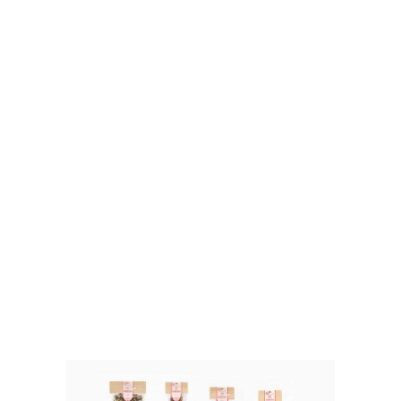
At vero eos et accusamus et iusto odio dignissimos
ducimus qui blanditiis praesentium voluptatum
deleniti atque corrupti quos dolores et quas
molestias excepturi sint occaecati cupiditate non
provident, similique sunt in culpa qui officia
deserunt mollitia animi, id est laborum et dolorum
fuga.
Font Awesome Icons
Etiam rhoncus. Maecenas tempus, tellus eget
condimentum rhoncus, sem quam semper libero,
sit amet adipiscing sem neque sed ipsum. Nam
quam nunc, blandit vel, luctus pulvinar, hendrerit
id, lorem. Maecenas nec odio et ante tincidunt
tempus. Donec vitae sapien ut libero venenatis
faucibus. Nullam quis ante.