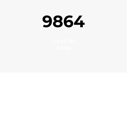
9864
Lines Of
Code
About Our Company
At vero eos et accusamus et iusto odio dignissimos
ducimus qui blanditiis praesentium voluptatum
deleniti atque corrupti quos dolores et quas
molestias excepturi sint occaecati cupiditate non
provident, similique sunt in culpa qui officia
deserunt mollitia animi, id est laborum et dolorum
fuga.