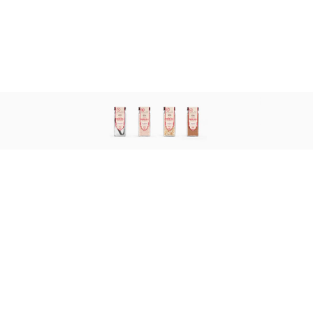
Neque porro quisquam est, qui dolorem ipsum
quia dolor sit amet, consectetur, adipisci velit, sed
quia non numquam eius modi tempora incidunt
ut labore et dolore magnam aliquam quaerat
voluptatem.
Fields of Specialization
Etiam rhoncus. Maecenas tempus, tellus eget
condimentum rhoncus, sem quam semper libero,
sit amet adipiscing sem neque sed ipsum. Nam
quam nunc, blandit vel, luctus pulvinar, hendrerit
id, lorem. Maecenas nec odio et ante tincidunt
tempus. Donec vitae sapien ut libero venenatis
faucibus. Nullam quis ante.
55
%
Responsive Design