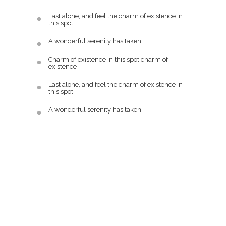
Last alone, and feel the charm of existence in
this spot
A wonderful serenity has taken
Charm of existence in this spot charm of
existence
Last alone, and feel the charm of existence in
this spot
A wonderful serenity has taken
What We Do Best
Etiam rhoncus. Maecenas tempus, tellus eget
condimentum rhoncus, sem quam semper libero,
sit amet adipiscing sem neque sed ipsum. Nam
quam nunc, blandit vel, luctus pulvinar, hendrerit
id, lorem. Maecenas nec odio et ante tincidunt
tempus. Donec vitae sapien ut libero venenatis
faucibus. Nullam quis ante.
73
%
Responsive Design