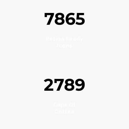
7865
Retina Ready
Icons
2789
Cups Of
Coffee