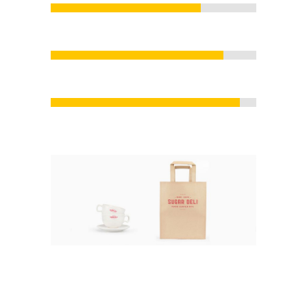
84
%
Custom Shortcodes
92
%
Retina Ready Graphics
Custom Shortcodes