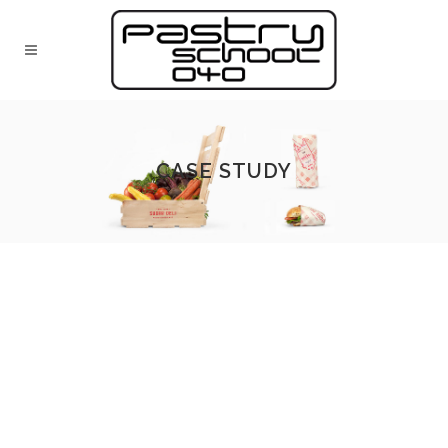
CASE STUDY
About Our Company
Sed ut perspiciatis unde omnis iste natus error sit
voluptatem accusantium doloremque
laudantium, totam rem aperiam, eaque ipsa quae
ab illo inventore veritatis et quasi architecto beatae
vitae dicta sunt explicabo.
What We Do Best