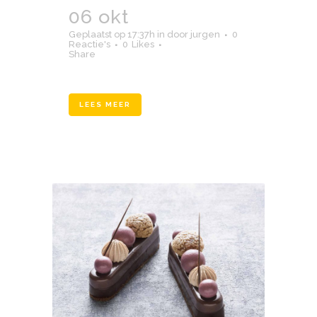
06 okt
boetiek4
Geplaatst op 17:37h
in
door
jurgen
0
Reactie's
0
Likes
Share
LEES MEER