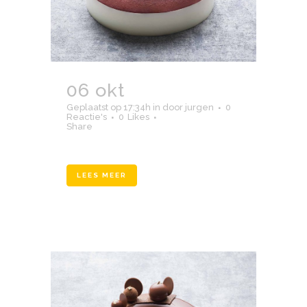
06 okt
boetiek2
Geplaatst op 17:34h
in
door
jurgen
0
Reactie's
0
Likes
Share
LEES MEER