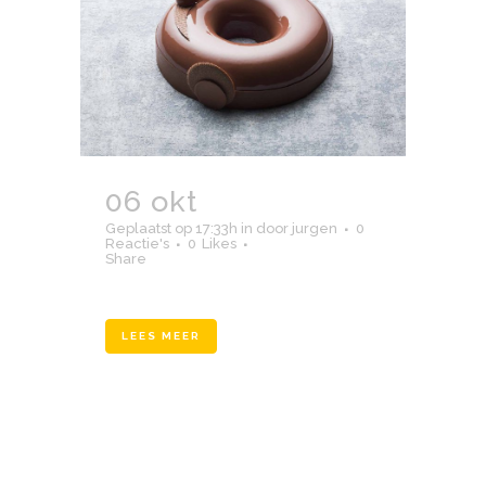
06 okt
boetiek1
Geplaatst op 17:33h
in
door
jurgen
0
Reactie's
0
Likes
Share
LEES MEER